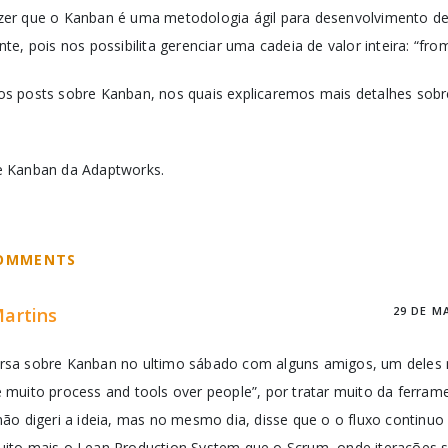
er que o Kanban é uma metodologia ágil para desenvolvimento d
e, pois nos possibilita gerenciar uma cadeia de valor inteira: “fro
s posts sobre Kanban, nos quais explicaremos mais detalhes sobr
e Kanban da Adaptworks.
COMMENTS
Martins
29 DE M
sa sobre Kanban no ultimo sábado com alguns amigos, um deles m
 muito process and tools over people”, por tratar muito da ferrame
não digeri a ideia, mas no mesmo dia, disse que o o fluxo continu
ito mais o Lean Production System que o Scrum, onde iterações s