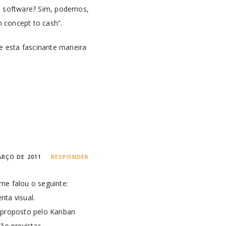
e software? Sim, podemos,
m concept to cash”.
e esta fascinante maneira
ARÇO DE 2011
RESPONDER
e falou o seguinte:
nta visual.
o proposto pelo Kanban
ão previstas.