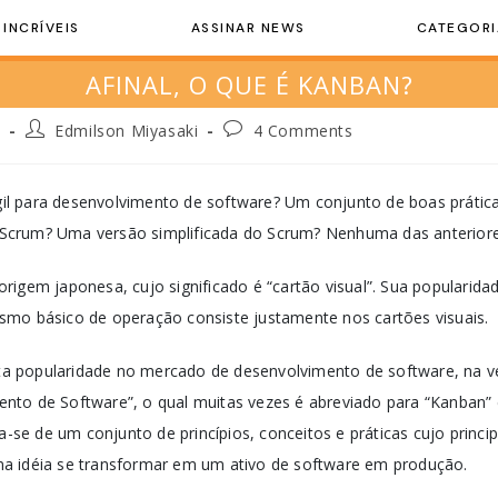
 INCRÍVEIS
ASSINAR NEWS
CATEGORI
AFINAL, O QUE É KANBAN?
1
Edmilson Miyasaki
4 Comments
l para desenvolvimento de software? Um conjunto de boas práti
crum? Uma versão simplificada do Scrum? Nenhuma das anteriore
rigem japonesa, cujo significado é “cartão visual”. Sua populari
smo básico de operação consiste justamente nos cartões visuais.
 popularidade no mercado de desenvolvimento de software, na ve
nto de Software”, o qual muitas vezes é abreviado para “Kanban”
ta-se de um conjunto de princípios, conceitos e práticas cujo princi
a idéia se transformar em um ativo de software em produção.