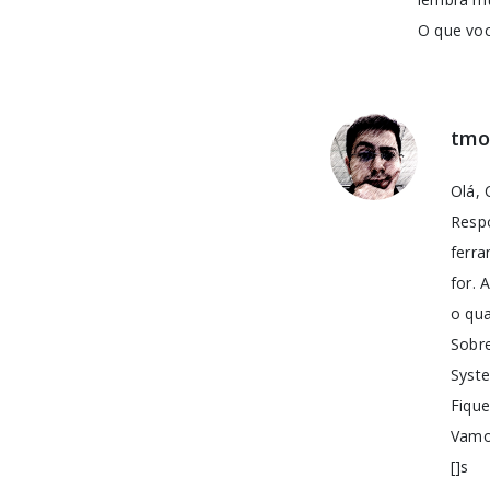
O que vo
tmo
Olá, 
Respo
ferra
for. 
o qua
Sobr
Syste
Fique
Vamo
[]s