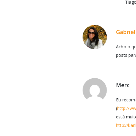
Tiago
Gabrie
Acho o qu
posts par
Merc
Eu recom
(
http://w
está muit
http://ka