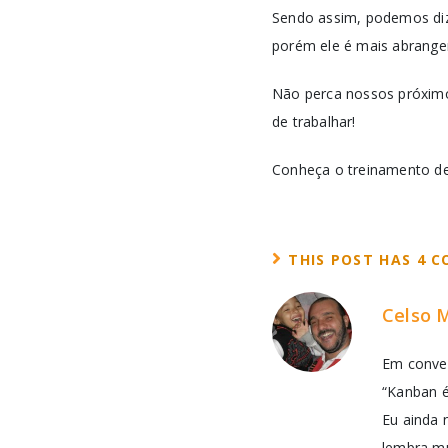
Sendo assim, podemos diz
porém ele é mais abrangent
Não perca nossos próximo
de trabalhar!
Conheça o treinamento d
THIS POST HAS 4 
Celso 
Em conver
“Kanban é
Eu ainda 
lembra mu