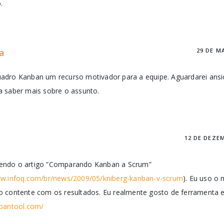
.
la
29 DE M
adro Kanban um recurso motivador para a equipe. Aguardarei an
a saber mais sobre o assunto.
12 DE DEZE
endo o artigo “Comparando Kanban a Scrum”
ww.infoq.com/br/news/2009/05/kniberg-kanban-v-scrum
). Eu uso o
o contente com os resultados. Eu realmente gosto de ferramenta e
nbantool.com/