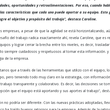
dades, oportunidades y retroalimentaciones. Por eso, cuando hab
as características que cada uno puede aportar a su equipo. Esto 
ogre el objetivo y propósito del trabajo”, destaca Caroline.
 empresas, a pesar de que la agilidad se está horizontalizando, 
desafío del trabajo radica exactamente ahí, revela Caroline, que es r
uipos y lograr cerrar la brecha entre los niveles, es decir, traslada
endo siempre cuidadosos y respetuosos al tomar esta información. y 
gia de la empresa.
arios que a través de las herramientas que utilizo con el equipo, 
grupo, pero teniendo todo muy claro en la estrategia, con informació
trabajo transparente y colaborativo. Es decir, las decisiones se to
rcepción que el equipo está aportando y sus aportes al trabajo”
ión no podría ser diferente. Con las nuevas prácticas adoptadas, llev
gico ha traído buenos retornos para la empresa. Además de la retroa