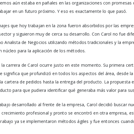
cemos aún estaba en pañales en las organizaciones con promesas d
rabajar en un futuro próximo. Y eso es exactamente lo que pasó.
ajes que hoy trabajan en la zona fueron absorbidos por las empre
 sector y siguieron muy de cerca su desarrollo. Con Carol no fue dif
o Analista de Negocios utilizando métodos tradicionales y la emp
n núcleo para la aplicación de los métodos.
n la carrera de Carol ocurre justo en este momento. Su primera cert
 significa que profundizó en todos los aspectos del área, desde la
la cartera de pedidos hasta la entrega del producto. La propuesta e
ducto para que pudiera identificar qué generaba más valor para su
abajo desarrollado al frente de la empresa, Carol decidió buscar n
n crecimiento profesional y pronto se encontró en otra empresa, est
 trabajo ya se implementaron métodos ágiles y fue entonces cuando