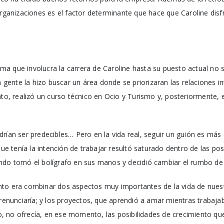
organizaciones es el factor determinante que hace que Caroline disf
rama que involucra la carrera de Caroline hasta su puesto actual no 
a gente la hizo buscar un área donde se priorizaran las relaciones in
ato, realizó un curso técnico en Ocio y Turismo y, posteriormente, e
drían ser predecibles… Pero en la vida real, seguir un guión es má
 que tenía la intención de trabajar resultó saturado dentro de las po
ndo tomó el bolígrafo en sus manos y decidió cambiar el rumbo de s
to era combinar dos aspectos muy importantes de la vida de nuest
 renunciaría; y los proyectos, que aprendió a amar mientras trabajaba
 no ofrecía, en ese momento, las posibilidades de crecimiento que