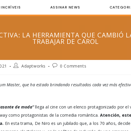
 INCRÍVEIS
ASSINAR NEWS
CATEGORI
CTIVA: LA HERRAMIENTA QUE CAMBIÓ L
TRABAJAR DE CAROL
2021
Adaptworks
0 Comments
rum Master, que ha estado brindando resultados cada vez más efectiv
Pasante de moda”
llega al cine con un elenco protagonizado por el
haway como protagonistas de la comedia romántica.
Atención, est
la.
En esta trama, De Niro es un jubilado que, a los 70 años, decide