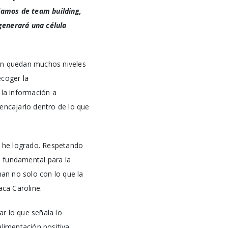
lamos de team building,
generará una célula
aún quedan muchos niveles
ecoger la
r la información a
encajarlo dentro de lo que
lo he logrado. Respetando
n fundamental para la
man no solo con lo que la
, destaca Caroline.
ar lo que señala lo
limentación positiva,