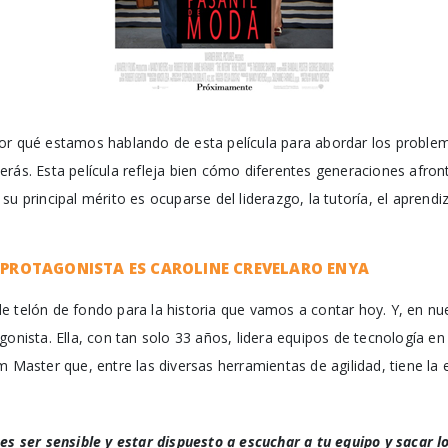
or qué estamos hablando de esta película para abordar los problem
erás. Esta película refleja bien cómo diferentes generaciones afr
u principal mérito es ocuparse del liderazgo, la tutoría, el aprendiz
A PROTAGONISTA ES CAROLINE CREVELARO ENYA
de telón de fondo para la historia que vamos a contar hoy. Y, en nu
gonista. Ella, con tan solo 33 años, lidera equipos de tecnología e
m Master que, entre las diversas herramientas de agilidad, tiene l
es ser sensible y estar dispuesto a escuchar a tu equipo y sacar lo