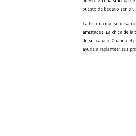
puesto en una start-up de 
puesto de becario senior.
La historia que se desarro
amistades. La chica de la
de su trabajo. Cuando el p
ayuda a replantear sus pr