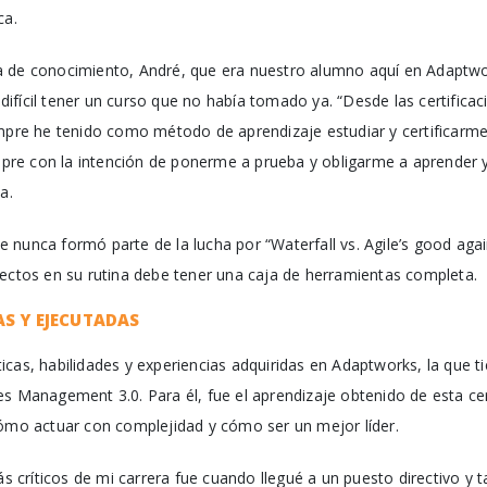
ca.
a de conocimiento, André, que era nuestro alumno aquí en Adaptwo
fícil tener un curso que no había tomado ya. “Desde las certificac
empre he tenido como método de aprendizaje estudiar y certificarme
empre con la intención de ponerme a prueba y obligarme a aprender y
a.
nunca formó parte de la lucha por “Waterfall vs. Agile’s good again
yectos en su rutina debe tener una caja de herramientas completa.
S Y EJECUTADAS
cas, habilidades y experiencias adquiridas en Adaptworks, la que t
s Management 3.0. Para él, fue el aprendizaje obtenido de esta cer
cómo actuar con complejidad y cómo ser un mejor líder.
críticos de mi carrera fue cuando llegué a un puesto directivo y 