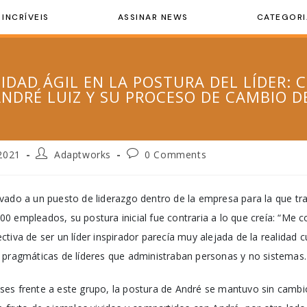
 INCRÍVEIS
ASSINAR NEWS
CATEGORI
IDAD ÁGIL EN LA POSTURA DEL LÍDER: 
ANDRÉ LUIZ Y SU PROCESO DE CAMBIO 
2021
Adaptworks
0 Comments
vado a un puesto de liderazgo dentro de la empresa para la que tr
 empleados, su postura inicial fue contraria a lo que creía: “Me con
tiva de ser un líder inspirador parecía muy alejada de la realidad
 pragmáticas de líderes que administraban personas y no sistemas.
es frente a este grupo, la postura de André se mantuvo sin cambio