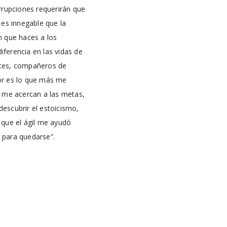
rrupciones requerirán que
o es innegable que la
n que haces a los
ferencia en las vidas de
antes, compañeros de
lor es lo que más me
e me acercan a las metas,
descubrir el estoicismo,
í que el ágil me ayudó
ó para quedarse”.