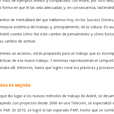
e fruto de ejemplos vividos y compartidos con André, por otro lado
la forma en que él las veía adecuadas y, en consecuencia, lastimán
ambio de mentalidad del que hablamos hoy, en los Success Stories
a mejora sistémica del trabajo y, principalmente, de la cultura. En u
 André cuenta cómo fue este cambio de pensamiento y cómo funcion
su cambio de actitud.
btienes un ascenso, estás preparado para un trabajo que es incom
rácticas de ese nuevo trabajo. Y terminas reproduciendo el compor
staba allí. Entonces, hasta que logres crear tus prácticas y proce
EDA DE MEJORA
 que dio lugar a los nuevos métodos de trabajo de André, se desar
abajando con proyectos desde 2006 en una Telecom, se especializ
on PMI. En 2010, se logró el tan esperado PMP, hecho que se combi