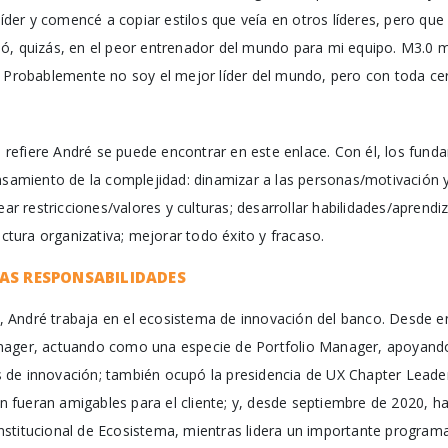
 líder y comencé a copiar estilos que veía en otros líderes, pero qu
ó, quizás, en el peor entrenador del mundo para mi equipo. M3.0 
. Probablemente no soy el mejor líder del mundo, pero con toda cert
se refiere André se puede encontrar en este enlace. Con él, los fund
ensamiento de la complejidad: dinamizar a las personas/motivació
ear restricciones/valores y culturas; desarrollar habilidades/aprendiz
uctura organizativa; mejorar todo éxito y fracaso.
VAS RESPONSABILIDADES
 André trabaja en el ecosistema de innovación del banco. Desde e
nager, actuando como una especie de Portfolio Manager, apoyando
 de innovación; también ocupó la presidencia de UX Chapter Lead
ión fueran amigables para el cliente; y, desde septiembre de 2020, h
stitucional de Ecosistema, mientras lidera un importante programa 