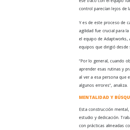
ese trato con el equipo fu
control parecían lejos de 
Y es de este proceso de c
agilidad fue crucial para l
el equipo de Adaptworks,
equipos que dirigió desde 
“Por lo general, cuando o
aprender esas rutinas y p
al ver a esa persona que e
algunos errores”, analiza.
MENTALIDAD Y BÚSQU
Esta construcción mental,
estudio y dedicación. Tr
con prácticas alineadas c