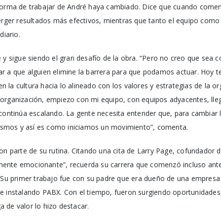
forma de trabajar de André haya cambiado. Dice que cuando comenz
merger resultados más efectivos, mientras que tanto el equipo co
diario.
 y sigue siendo el gran desafío de la obra. “Pero no creo que sea co
r a que alguien elimine la barrera para que podamos actuar. Hoy t
 en la cultura hacia lo alineado con los valores y estrategias de la o
organización, empiezo con mi equipo, con equipos adyacentes, lle
 continúa escalando. La gente necesita entender que, para cambiar l
mos y así es como iniciamos un movimiento”, comenta.
on parte de su rutina. Citando una cita de Larry Page, cofundador 
ente emocionante”, recuerda su carrera que comenzó incluso ante
. Su primer trabajo fue con su padre que era dueño de una empres
e instalando PABX. Con el tiempo, fueron surgiendo oportunidades,
 de valor lo hizo destacar.