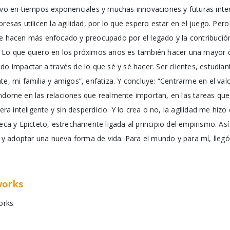
tivo en tiempos exponenciales y muchas innovaciones y futuras inte
resas utilicen la agilidad, por lo que espero estar en el juego. Per
te hacen más enfocado y preocupado por el legado y la contribució
 Lo que quiero en los próximos años es también hacer una mayor di
do impactar a través de lo que sé y sé hacer. Ser clientes, estudi
te, mi familia y amigos”, enfatiza. Y concluye: “Centrarme en el va
ándome en las relaciones que realmente importan, en las tareas qu
 inteligente y sin desperdicio. Y lo crea o no, la agilidad me hizo 
neca y Epicteto, estrechamente ligada al principio del empirismo. As
ía y adoptar una nueva forma de vida. Para el mundo y para mí, lleg
works
orks