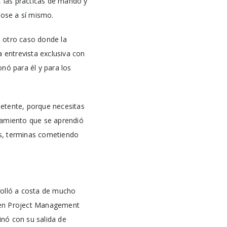
, las prácticas de mando y
dose a sí mismo.
, otro caso donde la
na entrevista exclusiva con
ó para él y para los
petente, porque necesitas
tamiento que se aprendió
sos, terminas cometiendo
rolló a costa de mucho
ó en Project Management
nó con su salida de