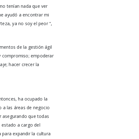
e no tenían nada que ver
me ayudó a encontrar mi
eza, ya no soy el peor “,
amentos de la gestión ágil
n y compromiso; empoderar
aje; hacer crecer la
ntonces, ha ocupado la
 a las áreas de negocio
er asegurando que todas
a estado a cargo del
para expandir la cultura