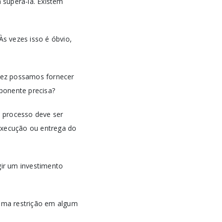
a superá-la. Existem
s vezes isso é óbvio,
vez possamos fornecer
ponente precisa?
o processo deve ser
 execução ou entrega do
gir um investimento
uma restrição em algum