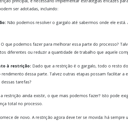
trição principal, é necessário implementar estratégias eficazes par
odem ser adotadas, incluindo:
ção:
Não podemos resolver o gargalo até sabermos onde ele está. À
:
O que podemos fazer para melhorar essa parte do processo? Tal
os diferentes ou reduzir a quantidade de trabalho que aquele com
to à restrição:
Dado que a restrição é o gargalo, todo o resto d
 rendimento dessa parte. Talvez outras etapas possam facilitar a
e dessas tarefas?
 a restrição ainda existir, o que mais podemos fazer? Isto pode exi
nça total no processo.
omece de novo. A restrição agora deve ter se movida: há sempre 