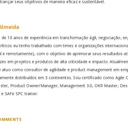
cançar seus objetivos de maneira eficaz e sustentável.
Almeida
de 10 anos de experiência em transformação ágil, negociação, e
críticos eu tenho trabalhado com times e organizações internaciona
al e remotamente), com o objetivo de aprimorar seus resultados atr
zes em projetos e produtos de alta criticidade e impacto. Atualme
e atuo como consultor de agilidade e product management em em
amente distribuídos em 3 continentes. Sou certificado como Agile
ter, Product Owner/Manager, Management 3.0, OKR Master, Desig
r e SAFe SPC trainer.
COMMENTS