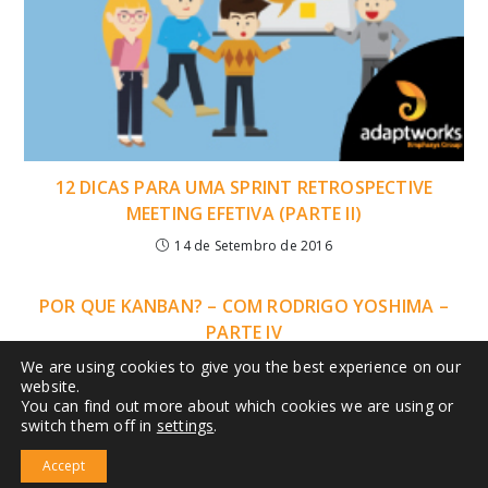
12 DICAS PARA UMA SPRINT RETROSPECTIVE
MEETING EFETIVA (PARTE II)
14 de Setembro de 2016
POR QUE KANBAN? – COM RODRIGO YOSHIMA –
PARTE IV
11 de Agosto de 2014
We are using cookies to give you the best experience on our
website.
You can find out more about which cookies we are using or
switch them off in
settings
.
SITE
IMPLEMENTAÇÃO SAFe®
TREINAMENTOS
CONTATO
Accept
© Copyright 2009 - 2025 adapt.works