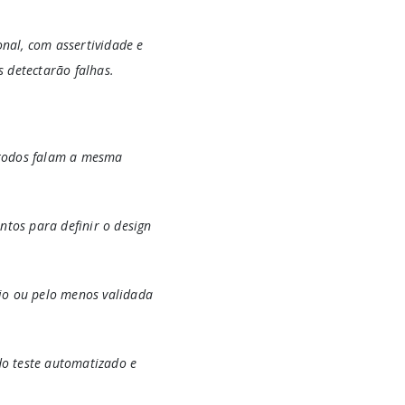
onal, com assertividade e
s detectarão falhas.
s todos falam a mesma
tos para definir o design
rio ou pelo menos validada
do teste automatizado e