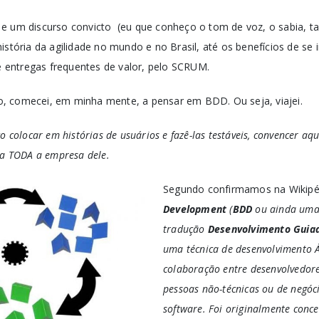
 e um discurso convicto (eu que conheço o tom de voz, o sabia, 
 história da agilidade no mundo e no Brasil, até os benefícios de se
de entregas frequentes de valor, pelo SCRUM.
nio, comecei, em minha mente, a pensar em BDD. Ou seja, viajei.
o colocar em histórias de usuários e fazê-las testáveis, convencer aq
ra TODA a empresa dele.
Segundo confirmamos na Wikipé
Development
(
BDD
ou ainda um
tradução
Desenvolvimento Guia
uma técnica de desenvolvimento Á
colaboração entre desenvolvedore
pessoas não-técnicas ou de negóc
software. Foi originalmente conc