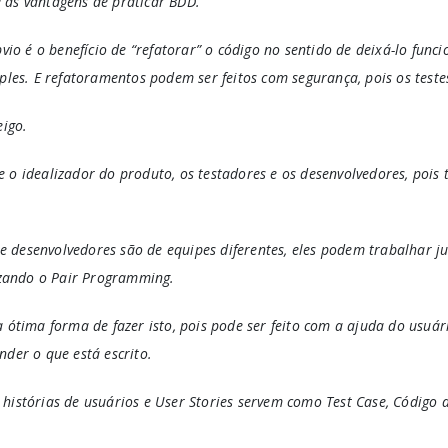
 as vantagens de praticar BDD.
bvio é o benefício de “refatorar” o código no sentido de deixá-lo funci
mples. E refatoramentos podem ser feitos com segurança, pois os teste
eigo.
 o idealizador do produto, os testadores e os desenvolvedores, poi
desenvolvedores são de equipes diferentes, eles podem trabalhar jun
rizando o Pair Programming.
a ótima forma de fazer isto, pois pode ser feito com a ajuda do usuá
nder o que está escrito.
histórias de usuários e User Stories servem como Test Case, Código 