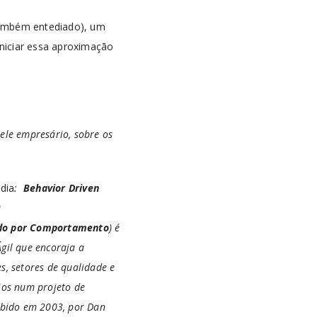
também entediado), um
 iniciar essa aproximação
uele empresário, sobre os
dia
:
Behavior Driven
a
do por Comportamento
) é
gil que encoraja a
s, setores de qualidade e
ios num projeto de
ebido em 2003, por Dan