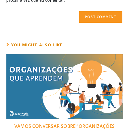
próxima vez que eu comentar.
YOU MIGHT ALSO LIKE
VAMOS CONVERSAR SOBRE “ORGANIZAÇÕES